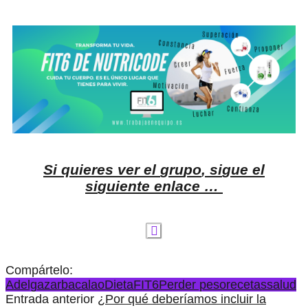
S
i
q
u
i
e
r
e
s
v
e
r
e
l
g
r
u
p
o
,
s
i
g
u
e
e
l
s
i
g
u
i
e
n
t
e
e
n
l
a
c
e
…
Compártelo:
Adelgazar
bacalao
Dieta
FIT6
Perder peso
recetas
salud
Entrada anterior
¿Por qué deberíamos incluir la