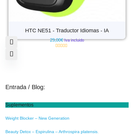
HTC NE51 - Traductor Idiomas - IA
29,00
€
Iva incluido
Valorado
con
0
de
5
Entrada / Blog:
Suplementos
Weight Blocker – New Generation
Beauty Detox – Espirulina – Arthrospira platensis.