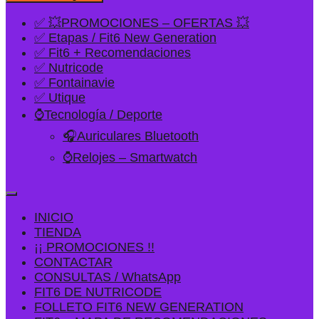
✅ 💥PROMOCIONES – OFERTAS 💥
✅ Etapas / Fit6 New Generation
✅ Fit6 + Recomendaciones
✅ Nutricode
✅ Fontainavie
✅ Utique
⌚Tecnología / Deporte
🎧Auriculares Bluetooth
⌚Relojes – Smartwatch
INICIO
TIENDA
¡¡ PROMOCIONES !!
CONTACTAR
CONSULTAS / WhatsApp
FIT6 DE NUTRICODE
FOLLETO FIT6 NEW GENERATION