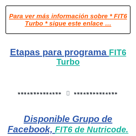
P
a
r
a
v
e
r
m
á
s
i
n
f
o
r
m
a
c
i
ó
n
s
o
b
r
e
*
F
I
T
6
T
u
r
b
o
*
s
i
g
u
e
e
s
t
e
e
n
l
a
c
e
…
Etapas para programa
FIT6
Turbo
Disponible Grupo de
Facebook,
FIT6 de Nutricode.