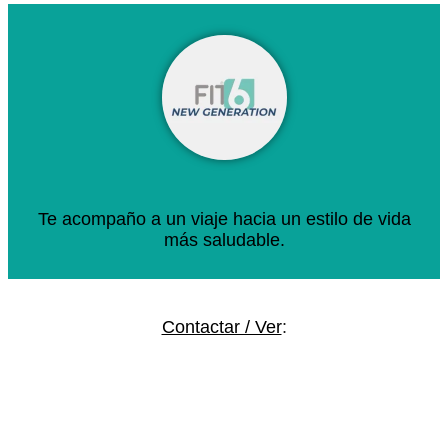
Te acompaño a un viaje hacia un estilo de vida
más saludable.
Contactar / Ver
: