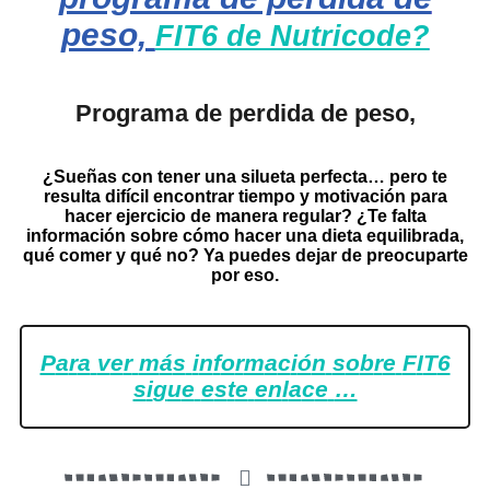
peso,
FIT6 de Nutricode?
Programa de perdida de peso,
¿Sueñas con tener una silueta perfecta… pero te
resulta difícil encontrar tiempo y motivación para
hacer ejercicio de manera regular? ¿Te falta
información sobre cómo hacer una dieta equilibrada,
qué comer y qué no? Ya puedes dejar de preocuparte
por eso.
P
a
r
a
v
e
r
m
á
s
i
n
f
o
r
m
a
c
i
ó
n
s
o
b
r
e
F
I
T
6
s
i
g
u
e
e
s
t
e
e
n
l
a
c
e
…