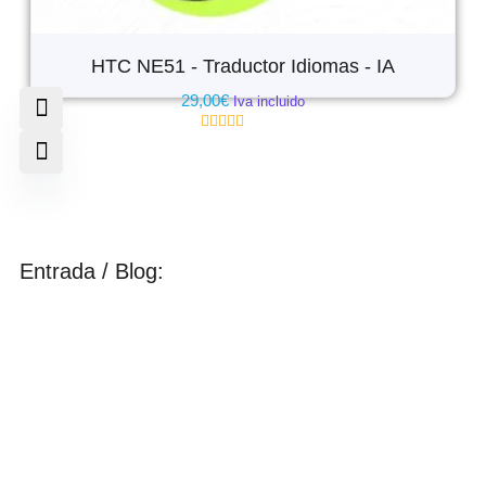
HTC NE51 - Traductor Idiomas - IA
29,00
€
Iva incluido
Valorado
con
0
de
5
Entrada / Blog: