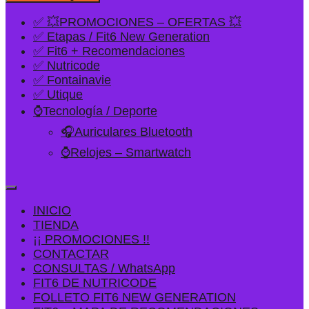
✅ 💥PROMOCIONES – OFERTAS 💥
✅ Etapas / Fit6 New Generation
✅ Fit6 + Recomendaciones
✅ Nutricode
✅ Fontainavie
✅ Utique
⌚Tecnología / Deporte
🎧Auriculares Bluetooth
⌚Relojes – Smartwatch
INICIO
TIENDA
¡¡ PROMOCIONES !!
CONTACTAR
CONSULTAS / WhatsApp
FIT6 DE NUTRICODE
FOLLETO FIT6 NEW GENERATION