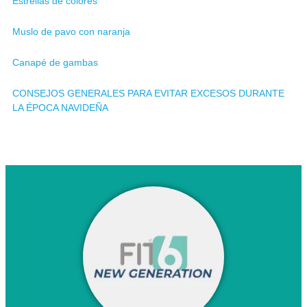
Estrellas de colores
Muslo de pavo con naranja
Canapé de gambas
CONSEJOS GENERALES PARA EVITAR EXCESOS DURANTE
LA ÉPOCA NAVIDEÑA