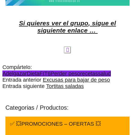
S
i
q
u
i
e
r
e
s
v
e
r
e
l
g
r
u
p
o
,
s
i
g
u
e
e
l
s
i
g
u
i
e
n
t
e
e
n
l
a
c
e
…
Compártelo:
Adelgazar
Dieta
FIT6
Perder peso
recetas
salud
Entrada anterior
Excusas para bajar de peso
Entrada siguiente
Tortitas saladas
Categorias / Productos:
✅ 💥PROMOCIONES – OFERTAS 💥