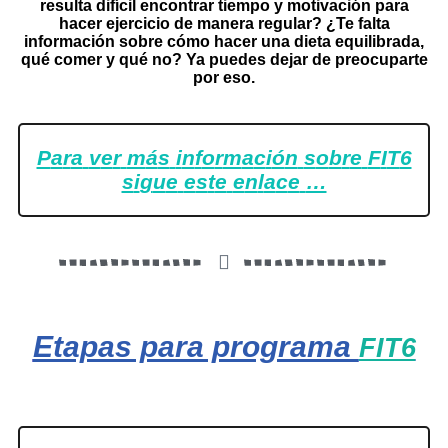
resulta difícil encontrar tiempo y motivación para
hacer ejercicio de manera regular? ¿Te falta
información sobre cómo hacer una dieta equilibrada,
qué comer y qué no? Ya puedes dejar de preocuparte
por eso.
P
a
r
a
v
e
r
m
á
s
i
n
f
o
r
m
a
c
i
ó
n
s
o
b
r
e
F
I
T
6
s
i
g
u
e
e
s
t
e
e
n
l
a
c
e
…
Etapas para programa
FIT6