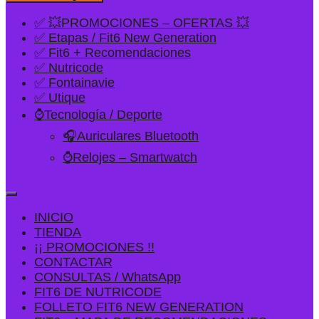
✅ 💥PROMOCIONES – OFERTAS 💥
✅ Etapas / Fit6 New Generation
✅ Fit6 + Recomendaciones
✅ Nutricode
✅ Fontainavie
✅ Utique
⌚Tecnología / Deporte
🎧Auriculares Bluetooth
⌚Relojes – Smartwatch
INICIO
TIENDA
¡¡ PROMOCIONES !!
CONTACTAR
CONSULTAS / WhatsApp
FIT6 DE NUTRICODE
FOLLETO FIT6 NEW GENERATION