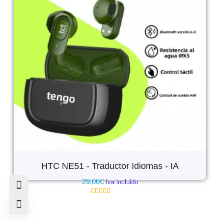
HTC NE51 - Traductor Idiomas - IA
29,00
€
Iva incluido
Valorado
con
0