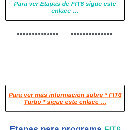
Para ver Etapas de FIT6 sigue este
enlace …
P
a
r
a
v
e
r
m
á
s
i
n
f
o
r
m
a
c
i
ó
n
s
o
b
r
e
*
F
I
T
6
T
u
r
b
o
*
s
i
g
u
e
e
s
t
e
e
n
l
a
c
e
…
Etapas para programa
FIT6