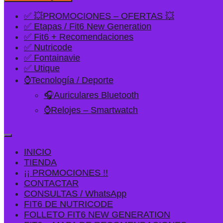
✅ 💥PROMOCIONES – OFERTAS 💥
✅ Etapas / Fit6 New Generation
✅ Fit6 + Recomendaciones
✅ Nutricode
✅ Fontainavie
✅ Utique
⌚Tecnología / Deporte
🎧Auriculares Bluetooth
⌚Relojes – Smartwatch
INICIO
TIENDA
¡¡ PROMOCIONES !!
CONTACTAR
CONSULTAS / WhatsApp
FIT6 DE NUTRICODE
FOLLETO FIT6 NEW GENERATION