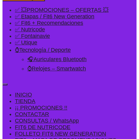
✅ 💥PROMOCIONES – OFERTAS 💥
✅ Etapas / Fit6 New Generation
✅ Fit6 + Recomendaciones
✅ Nutricode
✅ Fontainavie
✅ Utique
⌚Tecnología / Deporte
🎧Auriculares Bluetooth
⌚Relojes – Smartwatch
INICIO
TIENDA
¡¡ PROMOCIONES !!
CONTACTAR
CONSULTAS / WhatsApp
FIT6 DE NUTRICODE
FOLLETO FIT6 NEW GENERATION