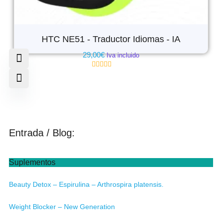
HTC NE51 - Traductor Idiomas - IA
29,00
€
Iva incluido
Valorado
con
0
de
5
Entrada / Blog:
Suplementos
Beauty Detox – Espirulina – Arthrospira platensis.
Weight Blocker – New Generation