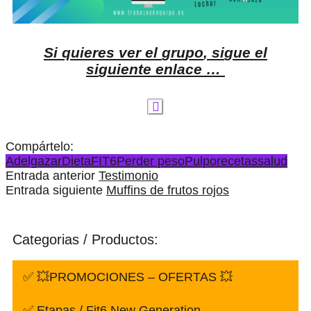
S
i
q
u
i
e
r
e
s
v
e
r
e
l
g
r
u
p
o
,
s
i
g
u
e
e
l
s
i
g
u
i
e
n
t
e
e
n
l
a
c
e
…
Compártelo:
Adelgazar
Dieta
FIT6
Perder peso
Pulpo
recetas
salud
Entrada anterior
Testimonio
Entrada siguiente
Muffins de frutos rojos
Categorias / Productos:
✅ 💥PROMOCIONES – OFERTAS 💥
✅ Etapas / Fit6 New Generation