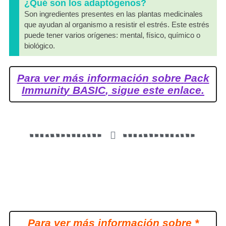
¿Qué son los adaptógenos?
Son ingredientes presentes en las plantas medicinales
que ayudan al organismo a resistir el estrés. Este estrés
puede tener varios orígenes: mental, físico, químico o
biológico.
P
a
r
a
v
e
r
m
á
s
i
n
f
o
r
m
a
c
i
ó
n
s
o
b
r
e
P
a
c
k
I
m
m
u
n
i
t
y
B
A
S
I
C
,
s
i
g
u
e
e
s
t
e
e
n
l
a
c
e
.
P
a
r
a
v
e
r
m
á
s
i
n
f
o
r
m
a
c
i
ó
n
s
o
b
r
e
*