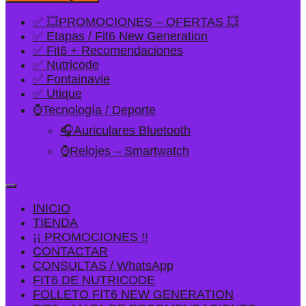
✅ 💥PROMOCIONES – OFERTAS 💥
✅ Etapas / Fit6 New Generation
✅ Fit6 + Recomendaciones
✅ Nutricode
✅ Fontainavie
✅ Utique
⌚Tecnología / Deporte
🎧Auriculares Bluetooth
⌚Relojes – Smartwatch
INICIO
TIENDA
¡¡ PROMOCIONES !!
CONTACTAR
CONSULTAS / WhatsApp
FIT6 DE NUTRICODE
FOLLETO FIT6 NEW GENERATION