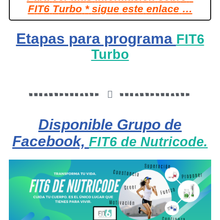
F
I
T
6
T
u
r
b
o
*
s
i
g
u
e
e
s
t
e
e
n
l
a
c
e
…
Etapas para programa
FIT6
Turbo
Disponible Grupo de
Facebook,
FIT6 de Nutricode.