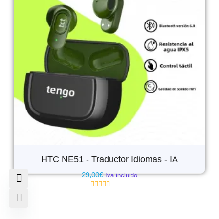
HTC NE51 - Traductor Idiomas - IA
29,00
€
Iva incluido
Valorado
con
0
de