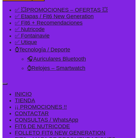
✅ 💥PROMOCIONES – OFERTAS 💥
✅ Etapas / Fit6 New Generation
✅ Fit6 + Recomendaciones
✅ Nutricode
✅ Fontainavie
✅ Utique
⌚Tecnología / Deporte
🎧Auriculares Bluetooth
⌚Relojes – Smartwatch
INICIO
TIENDA
¡¡ PROMOCIONES !!
CONTACTAR
CONSULTAS / WhatsApp
FIT6 DE NUTRICODE
FOLLETO FIT6 NEW GENERATION