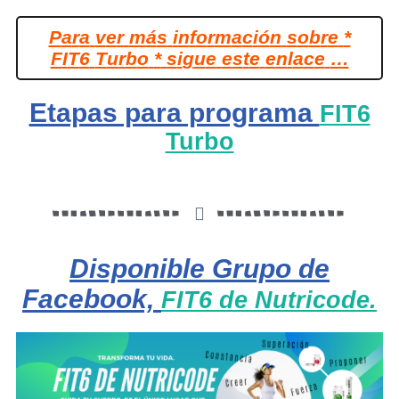
P
a
r
a
v
e
r
m
á
s
i
n
f
o
r
m
a
c
i
ó
n
s
o
b
r
e
*
F
I
T
6
T
u
r
b
o
*
s
i
g
u
e
e
s
t
e
e
n
l
a
c
e
…
Etapas para programa
FIT6
Turbo
Disponible Grupo de
Facebook,
FIT6 de Nutricode.