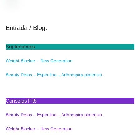
0
de
5
Entrada / Blog:
Suplementos
Weight Blocker – New Generation
Beauty Detox – Espirulina – Arthrospira platensis.
Consejos Fit6
Beauty Detox – Espirulina – Arthrospira platensis.
Weight Blocker – New Generation