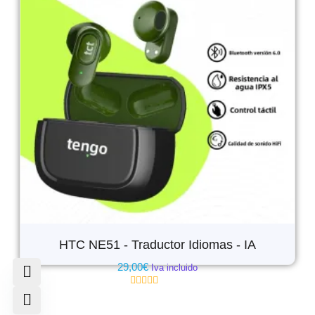
HTC NE51 - Traductor Idiomas - IA
29,00
€
Iva incluido
Valorado
con