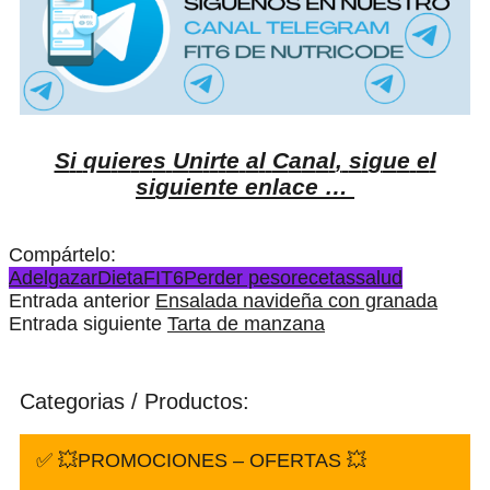
S
i
q
u
i
e
r
e
s
U
n
i
r
t
e
a
l
C
a
n
a
l
,
s
i
g
u
e
e
l
s
i
g
u
i
e
n
t
e
e
n
l
a
c
e
…
Compártelo:
Adelgazar
Dieta
FIT6
Perder peso
recetas
salud
Entrada anterior
Ensalada navideña con granada
Entrada siguiente
Tarta de manzana
Categorias / Productos:
✅ 💥PROMOCIONES – OFERTAS 💥