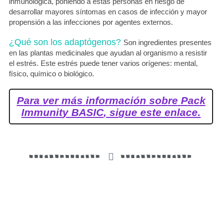
inmunológica, poniendo a estas personas en riesgo de
desarrollar mayores síntomas en casos de infección y mayor
propensión a las infecciones por agentes externos.
¿Qué son los adaptógenos?
Son ingredientes presentes
en las plantas medicinales que ayudan al organismo a resistir
el estrés. Este estrés puede tener varios orígenes: mental,
físico, químico o biológico.
P
a
r
a
v
e
r
m
á
s
i
n
f
o
r
m
a
c
i
ó
n
s
o
b
r
e
P
a
c
k
I
m
m
u
n
i
t
y
B
A
S
I
C
,
s
i
g
u
e
e
s
t
e
e
n
l
a
c
e
.