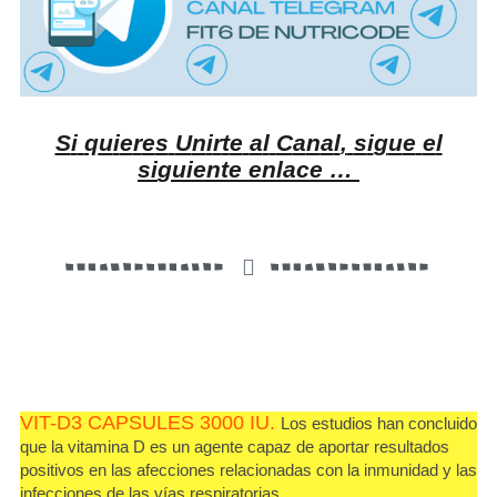
S
i
q
u
i
e
r
e
s
U
n
i
r
t
e
a
l
C
a
n
a
l
,
s
i
g
u
e
e
l
s
i
g
u
i
e
n
t
e
e
n
l
a
c
e
…
VIT-D3 CAPSULES 3000 IU.
Los estudios han concluido
que la vitamina D es un agente capaz de aportar resultados
positivos en las afecciones relacionadas con la inmunidad y las
infecciones de las vías respiratorias.