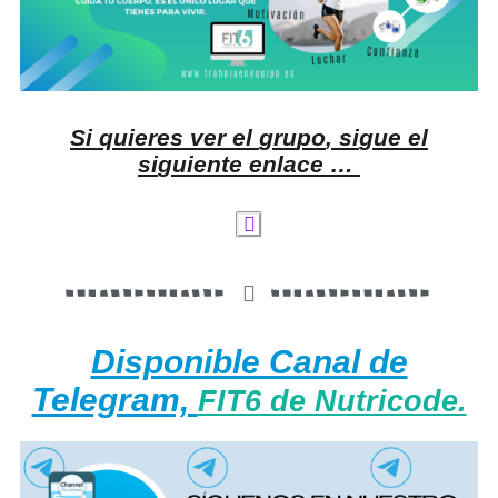
S
i
q
u
i
e
r
e
s
v
e
r
e
l
g
r
u
p
o
,
s
i
g
u
e
e
l
s
i
g
u
i
e
n
t
e
e
n
l
a
c
e
…
Disponible Canal de
Telegram,
FIT6 de Nutricode.