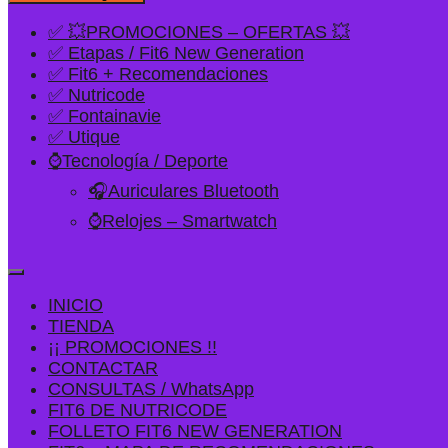
✅ 💥PROMOCIONES – OFERTAS 💥
✅ Etapas / Fit6 New Generation
✅ Fit6 + Recomendaciones
✅ Nutricode
✅ Fontainavie
✅ Utique
⌚Tecnología / Deporte
🎧Auriculares Bluetooth
⌚Relojes – Smartwatch
INICIO
TIENDA
¡¡ PROMOCIONES !!
CONTACTAR
CONSULTAS / WhatsApp
FIT6 DE NUTRICODE
FOLLETO FIT6 NEW GENERATION