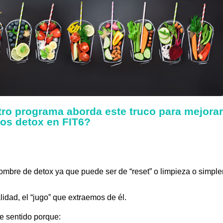
ro programa aborda este truco para mejorar 
os detox en FIT6?
ombre de detox ya que puede ser de “reset” o limpieza o simple
alidad, el “jugo” que extraemos de él.
e sentido porque: