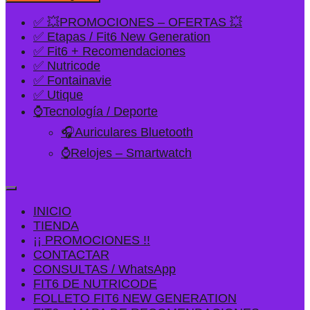
✅ 💥PROMOCIONES – OFERTAS 💥
✅ Etapas / Fit6 New Generation
✅ Fit6 + Recomendaciones
✅ Nutricode
✅ Fontainavie
✅ Utique
⌚Tecnología / Deporte
🎧Auriculares Bluetooth
⌚Relojes – Smartwatch
INICIO
TIENDA
¡¡ PROMOCIONES !!
CONTACTAR
CONSULTAS / WhatsApp
FIT6 DE NUTRICODE
FOLLETO FIT6 NEW GENERATION