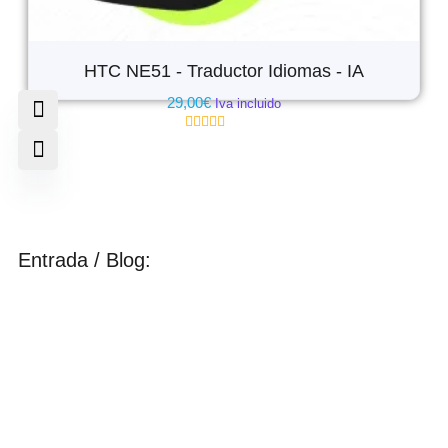
HTC NE51 - Traductor Idiomas - IA
29,00
€
Iva incluido
Valorado
con
0
de
5
Entrada / Blog: