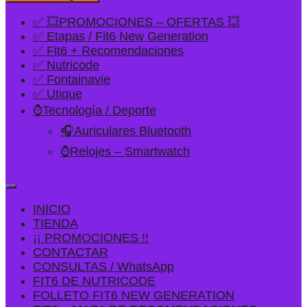
✅ 💥PROMOCIONES – OFERTAS 💥
✅ Etapas / Fit6 New Generation
✅ Fit6 + Recomendaciones
✅ Nutricode
✅ Fontainavie
✅ Utique
⌚Tecnología / Deporte
🎧Auriculares Bluetooth
⌚Relojes – Smartwatch
INICIO
TIENDA
¡¡ PROMOCIONES !!
CONTACTAR
CONSULTAS / WhatsApp
FIT6 DE NUTRICODE
FOLLETO FIT6 NEW GENERATION