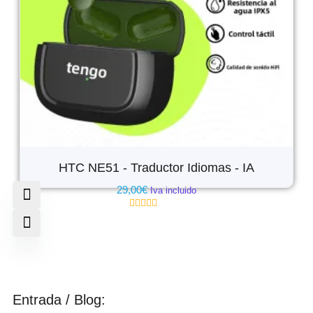
HTC NE51 - Traductor Idiomas - IA
29,00
€
Iva incluido
Valorado
con
0
de
5
Entrada / Blog: