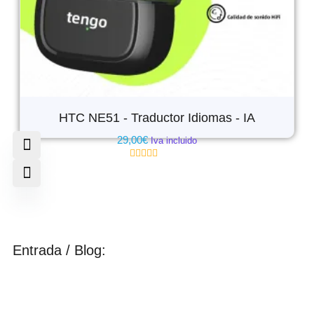
HTC NE51 - Traductor Idiomas - IA
29,00
€
Iva incluido
Valorado
con
0
de
5
Entrada / Blog: