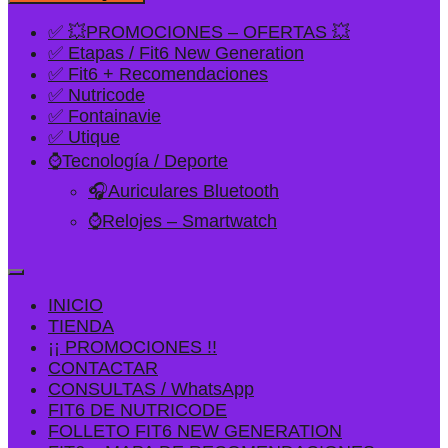
✅ 💥PROMOCIONES – OFERTAS 💥
✅ Etapas / Fit6 New Generation
✅ Fit6 + Recomendaciones
✅ Nutricode
✅ Fontainavie
✅ Utique
⌚Tecnología / Deporte
🎧Auriculares Bluetooth
⌚Relojes – Smartwatch
INICIO
TIENDA
¡¡ PROMOCIONES !!
CONTACTAR
CONSULTAS / WhatsApp
FIT6 DE NUTRICODE
FOLLETO FIT6 NEW GENERATION