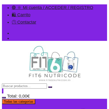
🟢 🔆 Mi cuenta / ACCEDER / REGISTRO
🛍️ Carrito
🕒 Contactar
Total:
0,00
€
Todas las categorías