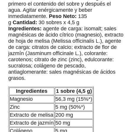
primero el contenido del sobre y después el
agua. Agitar enérgicamente y beber
inmediatamente.
Peso Neto:
135
g
Cantidad:
30 sobres x 4,5 g
Ingredientes:
agente de carga: isomalt; sales
magnésicas de ácido cítrico (magnesio), extracto
de hoja de melisa (Melissa officinalis L.), agente
de carga: citratos de calcio; extracto de flor de
jazmín (Jasminum officinale L.), colorante:
carotenos; citrato de zinc (zinc), edulcorante:
sucralosa; colágeno de pescado,
antiaglomerante: sales magnésicas de ácidos
grasos.
Ingredientes
1 sobre (4,5 g)
Magnesio
56,3 mg (15%*)
Zinc
5 mg (50%*)
Extracto de melisa
200 mg
Extracto de jazmín
50 mg
Colágeno
5 mg