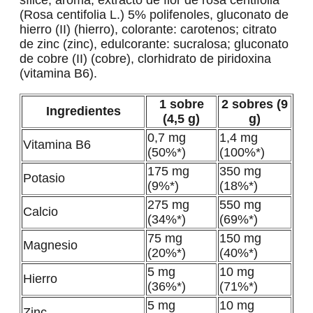
(Rosa centifolia L.) 5% polifenoles, gluconato de
hierro (II) (hierro), colorante: carotenos; citrato
de zinc (zinc), edulcorante: sucralosa; gluconato
de cobre (II) (cobre), clorhidrato de piridoxina
(vitamina B6).
1 sobre
2 sobres (9
Ingredientes
(4,5 g)
g)
0,7 mg
1,4 mg
Vitamina B6
(50%*)
(100%*)
175 mg
350 mg
Potasio
(9%*)
(18%*)
275 mg
550 mg
Calcio
(34%*)
(69%*)
75 mg
150 mg
Magnesio
(20%*)
(40%*)
5 mg
10 mg
Hierro
(36%*)
(71%*)
5 mg
10 mg
Zinc