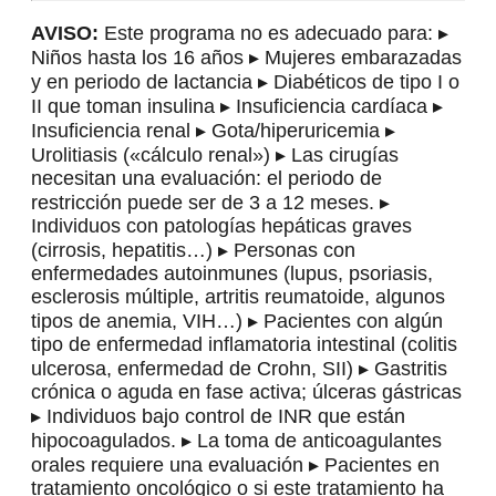
AVISO:
Este programa no es adecuado para: ▸
Niños hasta los 16 años ▸ Mujeres embarazadas
y en periodo de lactancia ▸ Diabéticos de tipo I o
II que toman insulina ▸ Insuficiencia cardíaca ▸
Insuficiencia renal ▸ Gota/hiperuricemia ▸
Urolitiasis («cálculo renal») ▸ Las cirugías
necesitan una evaluación: el periodo de
restricción puede ser de 3 a 12 meses. ▸
Individuos con patologías hepáticas graves
(cirrosis, hepatitis…) ▸ Personas con
enfermedades autoinmunes (lupus, psoriasis,
esclerosis múltiple, artritis reumatoide, algunos
tipos de anemia, VIH…) ▸ Pacientes con algún
tipo de enfermedad inflamatoria intestinal (colitis
ulcerosa, enfermedad de Crohn, SII) ▸ Gastritis
crónica o aguda en fase activa; úlceras gástricas
▸ Individuos bajo control de INR que están
hipocoagulados. ▸ La toma de anticoagulantes
orales requiere una evaluación ▸ Pacientes en
tratamiento oncológico o si este tratamiento ha