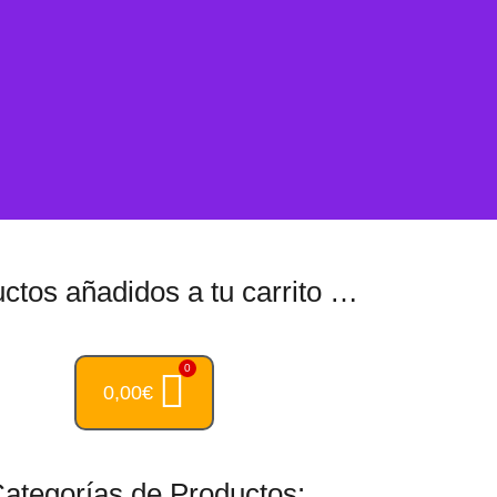
ctos añadidos a tu carrito …
0,00
€
ategorías de Productos: