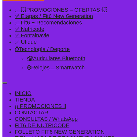
✅ 💥PROMOCIONES – OFERTAS 💥
✅ Etapas / Fit6 New Generation
✅ Fit6 + Recomendaciones
✅ Nutricode
✅ Fontainavie
✅ Utique
⌚Tecnología / Deporte
🎧Auriculares Bluetooth
⌚Relojes – Smartwatch
INICIO
TIENDA
¡¡ PROMOCIONES !!
CONTACTAR
CONSULTAS / WhatsApp
FIT6 DE NUTRICODE
FOLLETO FIT6 NEW GENERATION