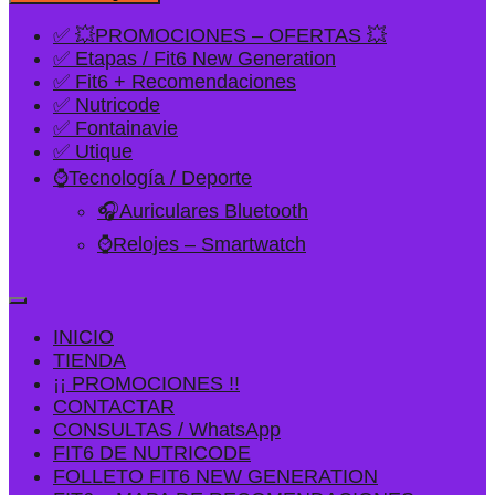
✅ 💥PROMOCIONES – OFERTAS 💥
✅ Etapas / Fit6 New Generation
✅ Fit6 + Recomendaciones
✅ Nutricode
✅ Fontainavie
✅ Utique
⌚Tecnología / Deporte
🎧Auriculares Bluetooth
⌚Relojes – Smartwatch
INICIO
TIENDA
¡¡ PROMOCIONES !!
CONTACTAR
CONSULTAS / WhatsApp
FIT6 DE NUTRICODE
FOLLETO FIT6 NEW GENERATION