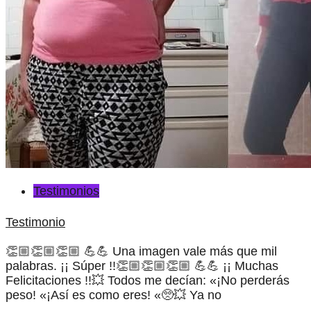
Testimonios
Testimonio
👏🏼👏🏼👏🏼 💪💪 Una imagen vale más que mil
palabras. ¡¡ Súper !!👏🏼👏🏼👏🏼 💪💪 ¡¡ Muchas
Felicitaciones !!💥 Todos me decían: «¡No perderás
peso! «¡Así es como eres! «🥺💥 Ya no