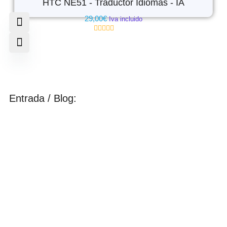
HTC NE51 - Traductor Idiomas - IA
29,00
€
Iva incluido
Valorado
con
0
de
5
Entrada / Blog: