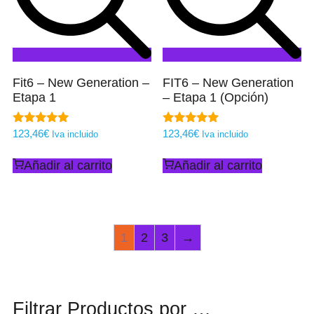
Fit6 – New Generation –
FIT6 – New Generation
Etapa 1
– Etapa 1 (Opción)
Valorado
123,46
€
Valorado
123,46
€
Iva incluido
Iva incluido
con
con
5.00
5.00
Añadir al carrito
Añadir al carrito
de 5
de 5
1
2
3
→
Filtrar Productos por …