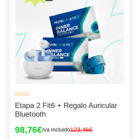
Valorado
Etapa 2 Fit6 + Regalo Auricular
con
0
Bluetooth
de
5
98,76
€
123,46
€
Iva incluido