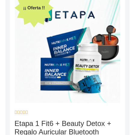
¡¡ Oferta !!
Valorado
Etapa 1 Fit6 + Beauty Detox +
con
0
Regalo Auricular Bluetooth
de