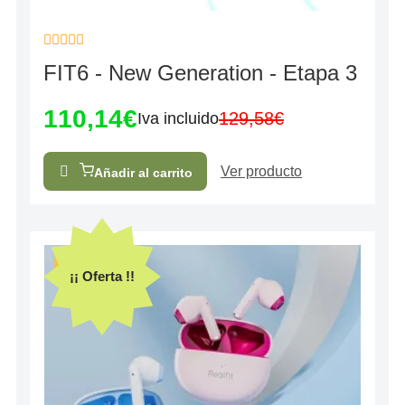
Valorado
FIT6 - New Generation - Etapa 3
con
0
de
110,14
€
5
129,58
€
Iva incluido
Ver producto
Añadir al carrito
¡¡ Oferta !!