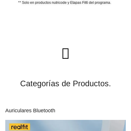
** Solo en productos nutricode y Etapas Fit6 del programa.
C
a
t
e
g
o
r
í
a
s
d
e
P
r
o
d
u
c
t
o
s
.
Auriculares Bluetooth