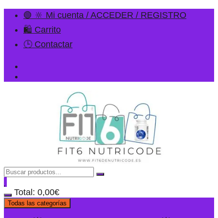
🟢 🔆 Mi cuenta / ACCEDER / REGISTRO
🛍️ Carrito
🕒 Contactar
Total:
0,00
€
Todas las categorías