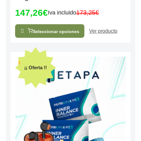
5
147,26
€
173,25
€
Iva incluido
Ver producto
Seleccionar opciones
¡¡ Oferta !!