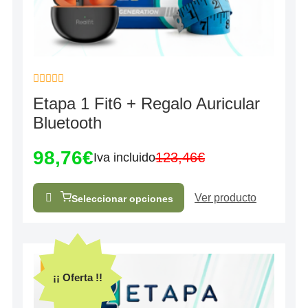
Valorado
Etapa 1 Fit6 + Regalo Auricular
con
0
Bluetooth
de
5
98,76
€
123,46
€
Iva incluido
Ver producto
Seleccionar opciones
¡¡ Oferta !!