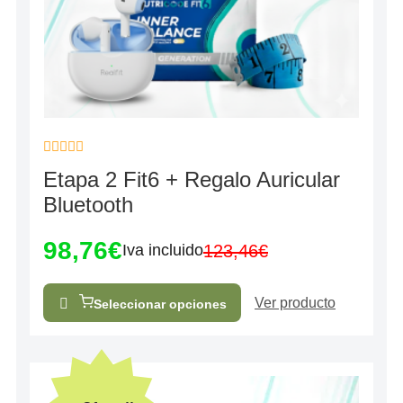
Valorado
Etapa 2 Fit6 + Regalo Auricular
con
0
Bluetooth
de
5
98,76
€
123,46
€
Iva incluido
Ver producto
Seleccionar opciones