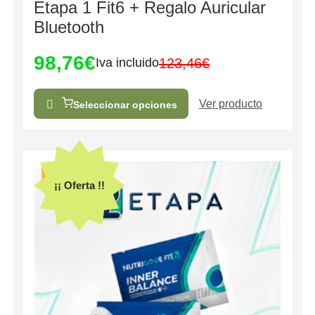
Etapa 1 Fit6 + Regalo Auricular
con
0
Bluetooth
de
5
98,76
€
123,46
€
Iva incluido
Ver producto
Seleccionar opciones
¡¡ Oferta !!