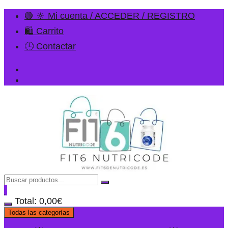
🟢 🔆 Mi cuenta / ACCEDER / REGISTRO
🛍️ Carrito
🕒 Contactar
Total:
0,00
€
Todas las categorías