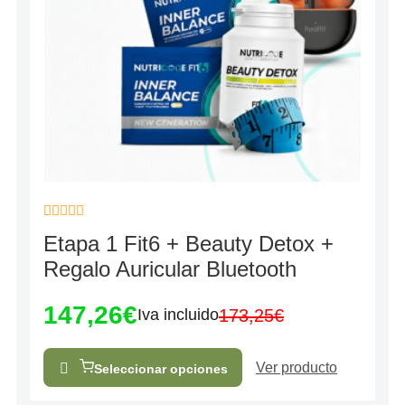
Valorado
Etapa 1 Fit6 + Beauty Detox +
con
0
Regalo Auricular Bluetooth
de
5
147,26
€
173,25
€
Iva incluido
Ver producto
Seleccionar opciones