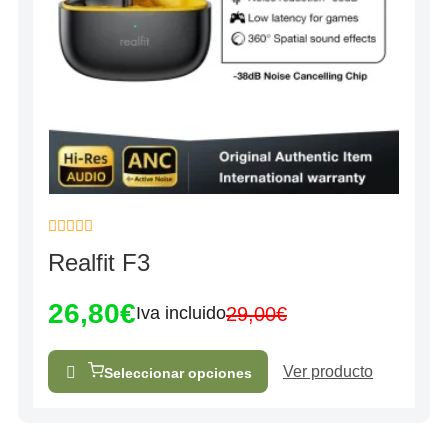
Valorado
Realfit F3
con
0
de
26,80
€
5
29,00
€
Iva incluido
Ver producto
Seleccionar opciones