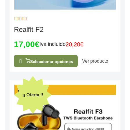
Valorado
Realfit F2
con
0
de
17,00
€
5
20,20
€
Iva incluido
Ver producto
Seleccionar opciones
¡¡ Oferta !!