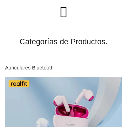
C
a
t
e
g
o
r
í
a
s
d
e
P
r
o
d
u
c
t
o
s
.
Auriculares Bluetooth