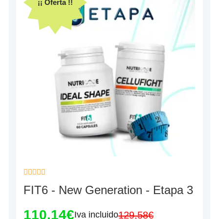
¡¡ Oferta !!
Valorado
FIT6 - New Generation - Etapa 3
con
0
de
110,14
€
5
129,58
€
Iva incluido