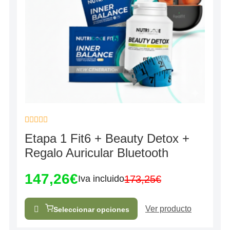
Valorado
Etapa 1 Fit6 + Beauty Detox +
con
0
Regalo Auricular Bluetooth
de
5
147,26
€
173,25
€
Iva incluido
Ver producto
Seleccionar opciones