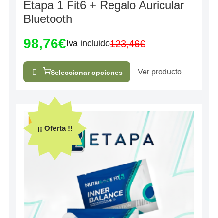
Etapa 1 Fit6 + Regalo Auricular
con
0
Bluetooth
de
5
98,76
€
123,46
€
Iva incluido
Ver producto
Seleccionar opciones
¡¡ Oferta !!