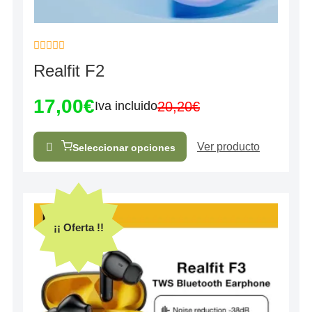
Valorado
Realfit F2
con
0
de
17,00
€
5
20,20
€
Iva incluido
Ver producto
Seleccionar opciones
¡¡ Oferta !!