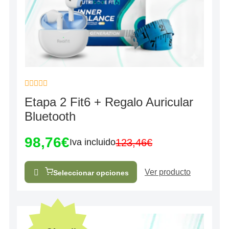
Valorado
Etapa 2 Fit6 + Regalo Auricular
con
0
Bluetooth
de
5
98,76
€
123,46
€
Iva incluido
Ver producto
Seleccionar opciones