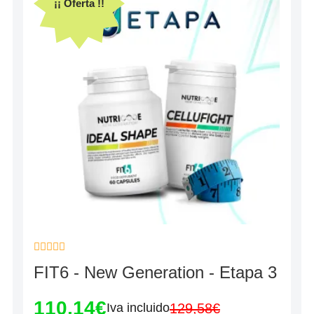
¡¡ Oferta !!
Valorado
FIT6 - New Generation - Etapa 3
con
0
de
110,14
€
5
129,58
€
Iva incluido