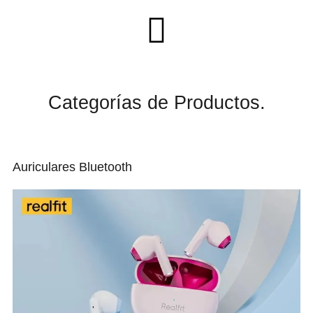
C
a
t
e
g
o
r
í
a
s
d
e
P
r
o
d
u
c
t
o
s
.
Auriculares Bluetooth