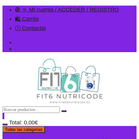
🟢 🔆 Mi cuenta / ACCEDER / REGISTRO
🛍️ Carrito
🕒 Contactar
Total:
0,00
€
Todas las categorías