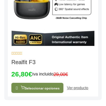
Valorado
Realfit F3
con
0
de
26,80
€
5
29,00
€
Iva incluido
Ver producto
Seleccionar opciones