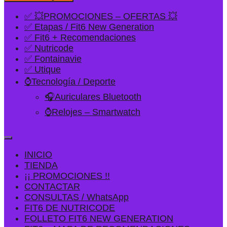
✅ 💥PROMOCIONES – OFERTAS 💥
✅ Etapas / Fit6 New Generation
✅ Fit6 + Recomendaciones
✅ Nutricode
✅ Fontainavie
✅ Utique
⌚Tecnología / Deporte
🎧Auriculares Bluetooth
⌚Relojes – Smartwatch
INICIO
TIENDA
¡¡ PROMOCIONES !!
CONTACTAR
CONSULTAS / WhatsApp
FIT6 DE NUTRICODE
FOLLETO FIT6 NEW GENERATION