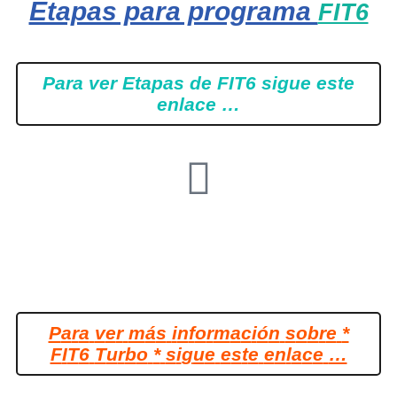
Etapas para programa
FIT6
Para ver Etapas de FIT6 sigue este
enlace …
P
a
r
a
v
e
r
m
á
s
i
n
f
o
r
m
a
c
i
ó
n
s
o
b
r
e
*
F
I
T
6
T
u
r
b
o
*
s
i
g
u
e
e
s
t
e
e
n
l
a
c
e
…