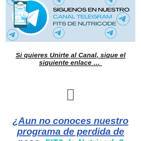
S
i
q
u
i
e
r
e
s
U
n
i
r
t
e
a
l
C
a
n
a
l
,
s
i
g
u
e
e
l
s
i
g
u
i
e
n
t
e
e
n
l
a
c
e
…
¿Aun no conoces nuestro
programa de perdida de