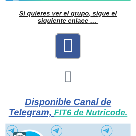
S
i
q
u
i
e
r
e
s
v
e
r
e
l
g
r
u
p
o
,
s
i
g
u
e
e
l
s
i
g
u
i
e
n
t
e
e
n
l
a
c
e
…
Disponible Canal de
Telegram,
FIT6 de Nutricode.