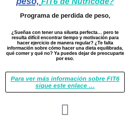
peso,
FIT6 de Nutricode?
Programa de perdida de peso,
¿Sueñas con tener una silueta perfecta… pero te
resulta difícil encontrar tiempo y motivación para
hacer ejercicio de manera regular? ¿Te falta
información sobre cómo hacer una dieta equilibrada,
qué comer y qué no? Ya puedes dejar de preocuparte
por eso.
P
a
r
a
v
e
r
m
á
s
i
n
f
o
r
m
a
c
i
ó
n
s
o
b
r
e
F
I
T
6
s
i
g
u
e
e
s
t
e
e
n
l
a
c
e
…