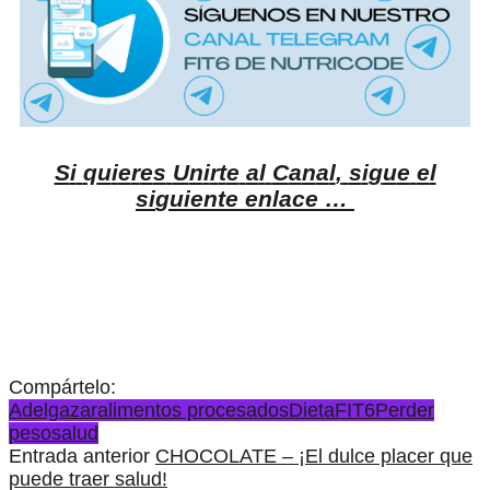
S
i
q
u
i
e
r
e
s
U
n
i
r
t
e
a
l
C
a
n
a
l
,
s
i
g
u
e
e
l
s
i
g
u
i
e
n
t
e
e
n
l
a
c
e
…
Compártelo:
Adelgazar
alimentos procesados
Dieta
FIT6
Perder
peso
salud
Entrada anterior
CHOCOLATE – ¡El dulce placer que
puede traer salud!