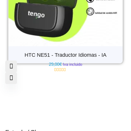
HTC NE51 - Traductor Idiomas - IA
29,00
€
Iva incluido
Valorado
con
0
de
5