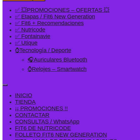
✅ 💥PROMOCIONES – OFERTAS 💥
✅ Etapas / Fit6 New Generation
✅ Fit6 + Recomendaciones
✅ Nutricode
✅ Fontainavie
✅ Utique
⌚Tecnología / Deporte
🎧Auriculares Bluetooth
⌚Relojes – Smartwatch
INICIO
TIENDA
¡¡ PROMOCIONES !!
CONTACTAR
CONSULTAS / WhatsApp
FIT6 DE NUTRICODE
FOLLETO FIT6 NEW GENERATION