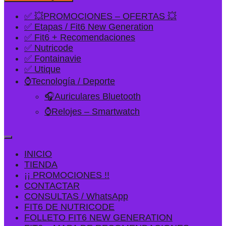
✅ 💥PROMOCIONES – OFERTAS 💥
✅ Etapas / Fit6 New Generation
✅ Fit6 + Recomendaciones
✅ Nutricode
✅ Fontainavie
✅ Utique
⌚Tecnología / Deporte
🎧Auriculares Bluetooth
⌚Relojes – Smartwatch
INICIO
TIENDA
¡¡ PROMOCIONES !!
CONTACTAR
CONSULTAS / WhatsApp
FIT6 DE NUTRICODE
FOLLETO FIT6 NEW GENERATION