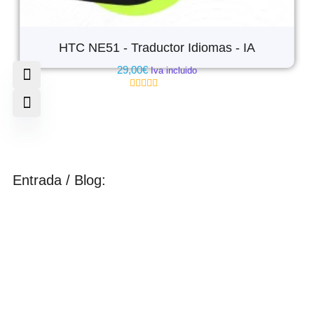
HTC NE51 - Traductor Idiomas - IA
29,00
€
Iva incluido
Valorado
con
0
de
5
Entrada / Blog: