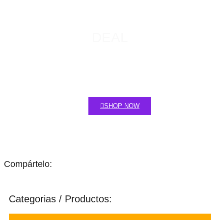
DEAL
Contrary to popular belief, Lorem Ipsum is not simply random text.
It has roots in a piece of classical Latin literature from 45 BC,
making
SHOP NOW
Compártelo:
Categorias / Productos: