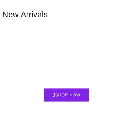
New Arrivals
DEALS ON FITNESS
GET 30% DISCOUNT ON PRE-ORDER!
SHOP NOW