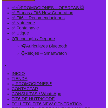
✅ 💥PROMOCIONES – OFERTAS 💥
✅ Etapas / Fit6 New Generation
✅ Fit6 + Recomendaciones
✅ Nutricode
✅ Fontainavie
✅ Utique
⌚Tecnología / Deporte
🎧Auriculares Bluetooth
⌚Relojes – Smartwatch
INICIO
TIENDA
¡¡ PROMOCIONES !!
CONTACTAR
CONSULTAS / WhatsApp
FIT6 DE NUTRICODE
FOLLETO FIT6 NEW GENERATION